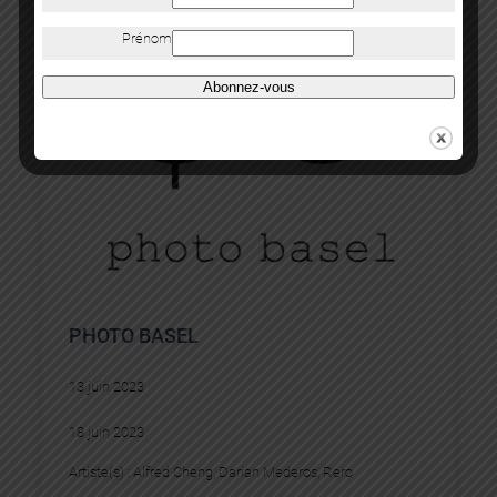
Prénom
Abonnez-vous
PHOTO BASEL
13 juin 2023
18 juin 2023
Artiste(s) :
Alfred Cheng
, 
Darian Mederos
, 
Rero