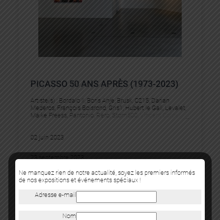
PICASSO 50 ANS APRÈS (1973-2023)
Artiste(s) :
Bordalo II
, 
Boris Anje
, 
Brusk
, 
C215
, 
Darian
Mederos
, 
François Boisrond
, 
Gris1
, 
Hubert le Gall
, 
Levalet
, 
Maike Freess
, 
Pantonio
, 
Rero
, 
Stom500
, 
Vincent Corpet
02 juin 2023
23 septembre 2023
Ne manquez rien de notre actualité, soyez les premiers informés
de nos expositions et événements spéciaux !
Adresse e-mail
FOIRES
Nom