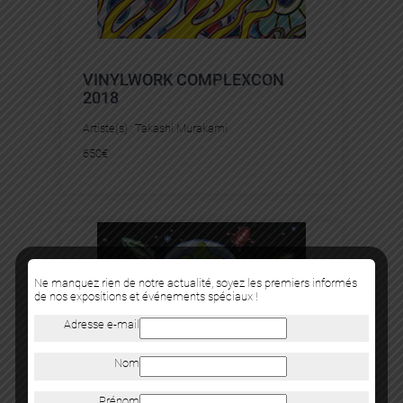
VINYLWORK COMPLEXCON
2018
Artiste(s) :
Takashi Murakami
650
€
Ne manquez rien de notre actualité, soyez les premiers informés
de nos expositions et événements spéciaux !
Adresse e-mail
Nom
Prénom