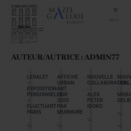
FR
EN
SINCE 2010
AUTEUR/AUTRICE :
ADMIN77
LEVALET
AFFICHE
NOUVELLE
NOUV
–
URBAN
COLLABORATION
COLL
EXPOSITION
ART
:
:
PERSONNELLE
FAIR
ALEX
MIGU
–
2025
PETER
DELIE
FLUCTUART
PAR
IDOKO
PARIS
MURMURE
Du
Du
Du
Du
Au