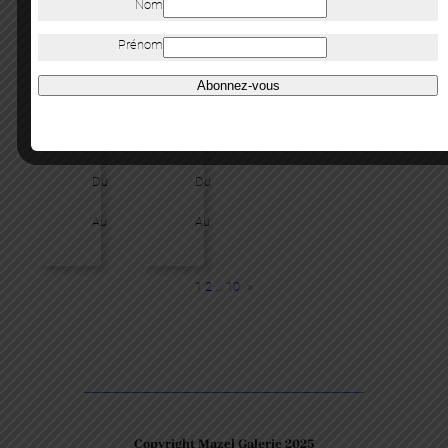
Nom
Prénom
NOUVELLE
NOUVELLE
COLLABORATION
COLLABORATION
Abonnez-vous
:
:
DAVID
DARIAN
BRUCE
MEDEROS
Du
Du
Au
Au
1
2
…
10
»
Copyright Mazel Galerie 2025