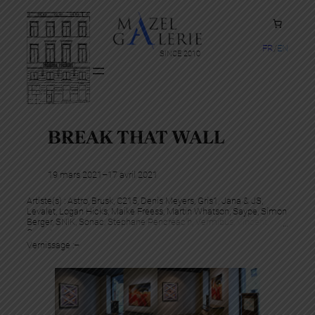
FR
EN
SINCE 2010
BREAK THAT WALL
19 mars 2021
–
17 avril 2021
Artiste(s) :
Astro
, 
Brusk
, 
C215
, 
Denis Meyers
, 
Gris1
, 
Jana & JS
, 
Levalet
, 
Logan Hicks
, 
Maike Freess
, 
Martin Whatson
, 
Saype
, 
Simon
Berger
, 
SNIK
, 
Sonac
, 
Stephane Pencréac’h
, 
Vermibus
, 
Vincent
Corpet
Vernissage :
–