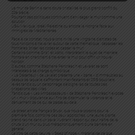
Le mur de Berlin a sans doute cristallisé le plus grand conflit du
20e siècle.
Pourtant des politiques continuent d’envisager le mur comme une
solution :
USA/Mexique, Israël/Palestine ou encore la Hongrie face aux
immigrés de Méditerranée.
Face à ce constat, nous avons invité une vingtaine d’artistes de
tous horizons à travailler autour de cette thématique : dépasser les
frontières, briser les codes et casser le mur!
Certains comme Gris1 et Astro, interprètent le sujet de manière
frontale en cherchant à traverser le mur pour offrir un nouvel
horizon.
D’autres, comme Stéphane Pencréac’h et Levalet se sont
intéressés à sa charge symbolique
« Le Déserteur » de Levalet présente une « barre » d’immeubles au
dessus de laquelle s’affrontent manifestants et CRS boucliers
levés tandis qu’un personnage s’éloigne las de toutes ces
crispations des villes.
Tandis que « Les Ambassadeurs » de Stéphane Pencréac’h expose
un « mur » d’opulence aux fins de dissimuler la violence et le
dénuement de ce qui se passe au-delà.
Le street artiste français Brusk, que nous exposons pour la
première fois, combine ces deux approches. Une jeune plante
prend racine dans un pavé illustrant l’espoir qui peut naître de la
chute d’un mur ou plus métaphoriquement d’une barrière en
général.
Le titre de cette oeuvre, « Seed of hope », matérialise ce que