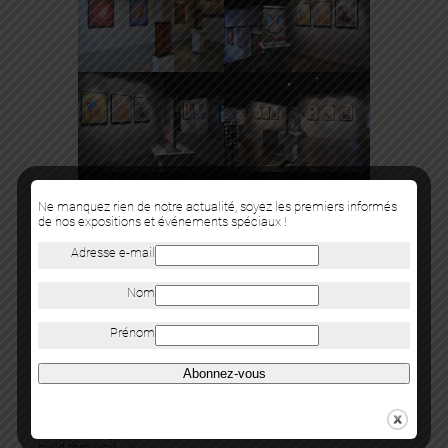
Ne manquez rien de notre actualité, soyez les premiers informés
de nos expositions et événements spéciaux !
Adresse e-mail
Nom
Prénom
Abonnez-vous
Le titre de l’exposition « Break that wall » fait référence au 60e
anniversaire du début de la construction du mur de Berlin en 1961
et résonne également en opposition à l’un des crédo scandé lors
de la campagne présidentielle de Donald Trump « Build that wall,
build that wall … »