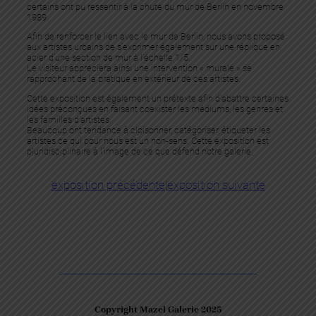
certains ont pu ressentir à la chute du mur de Berlin en novembre
1989.
Afin de renforcer le lien avec le mur de Berlin, nous avons proposé
aux artistes urbains de s’exprimer également sur une réplique en
acier d’une section de mur à l’échelle 1/5.
Le visiteur appréciera ainsi une intervention « murale » se
rapprochant de la pratique en extérieur de ces artistes.
Cette exposition est également un prétexte afin d’abattre certaines
idées préconçues en faisant coexister les médiums, les genres et
les familles d’artistes.
Beaucoup ont tendance à cloisonner, catégoriser, étiqueter les
artistes ce qui pour nous est un non-sens. Cette exposition est
pluridisciplinaire à l’image de ce que défend notre galerie.
exposition précédente
|
exposition suivante
Copyright Mazel Galerie 2025