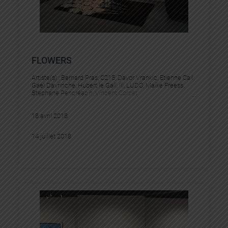
FLOWERS
Artiste(s) :
Bernard Pras
, 
C215
, 
Davor Vrankic
, 
Etienne Cail
, 
Gael Davrinche
, 
Hubert le Gall
, 
Ill
, 
LUDO
, 
Maike Freess
, 
Stephane Pencréac’h
, 
Vincent Corpet
18 avril 2018
14 juillet 2018