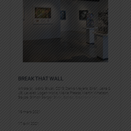
BREAK THAT WALL
Artiste(s) :
Astro
, 
Brusk
, 
C215
, 
Denis Meyers
, 
Gris1
, 
Jana &
JS
, 
Levalet
, 
Logan Hicks
, 
Maike Freess
, 
Martin Whatson
, 
Saype
, 
Simon Berger
, 
SNIK
, 
Sonac
, 
Stephane Pencréac’h
, 
Vermibus
, 
Vincent Corpet
19 mars 2021
17 avril 2021