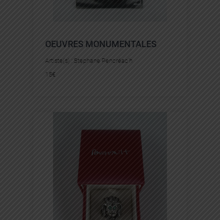
OEUVRES MONUMENTALES
Artiste(s) :
Stephane Pencréac’h
15
€