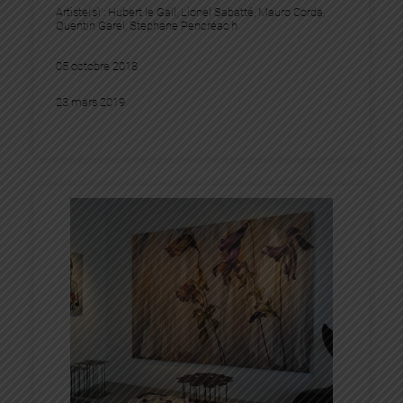
Artiste(s) :
Hubert le Gall
, 
Lionel Sabatté
, 
Mauro Corda
, 
Quentin Garel
, 
Stephane Pencréac’h
05 octobre 2018
23 mars 2019