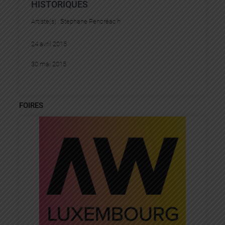
HISTORIQUES
Artiste(s) :
Stephane Pencréac’h
24 avril 2015
30 mai 2015
FOIRES