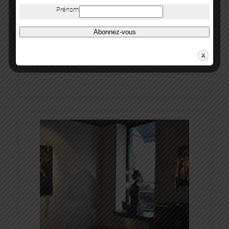
Artiste(s) :
Gael Davrinche
, 
Hubert le Gall
, 
Jean-Luc Le
Prénom
Mounier
, 
Lionel Sabatté
, 
Quentin Garel
, 
Son Seock
, 
Stéphane Margolis
, 
Stephane Pencréac’h
, 
Vincent Corpet
Abonnez-vous
27 septembre 2017
04 novembre 2017