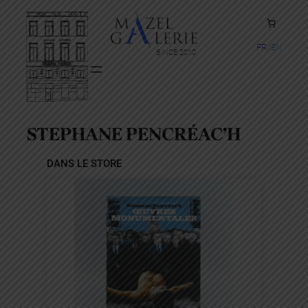
Aller
au
contenu
FR
EN
SINCE 2010
STEPHANE PENCRÉAC’H
DANS LE STORE