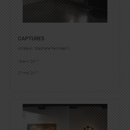
CAPTURES
Artiste(s) :
Stephane Pencréac’h
18 avril 2017
27 mai 2017