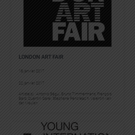
LONDON ART FAIR
18 janvier 2017
22 janvier 2017
Artiste(s) :
Antonio Ségui
, 
Bruno Timmermans
, 
François
Bard
, 
Quentin Garel
, 
Stephane Pencréac’h
, 
Valentin van
der Meulen