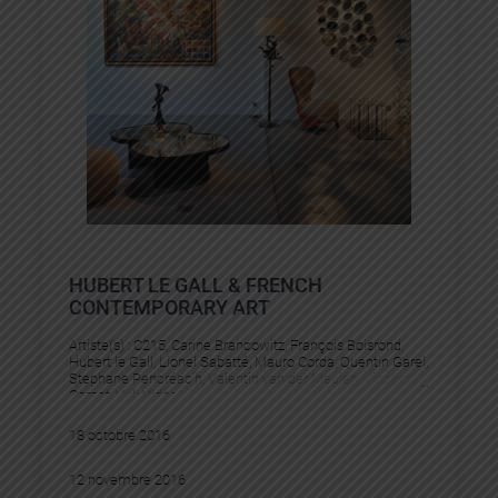
HUBERT LE GALL & FRENCH
CONTEMPORARY ART
Artiste(s) :
C215
, 
Carine Brancowitz
, 
François Boisrond
, 
Hubert le Gall
, 
Lionel Sabatté
, 
Mauro Corda
, 
Quentin Garel
, 
Stephane Pencréac’h
, 
Valentin van der Meulen
, 
Vincent
Corpet
, 
Vuk Vidor
18 octobre 2016
12 novembre 2016