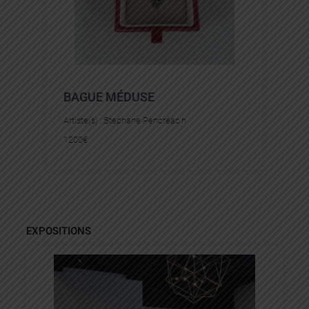
BAGUE MÉDUSE
Artiste(s) :
Stephane Pencréac’h
1200
€
EXPOSITIONS