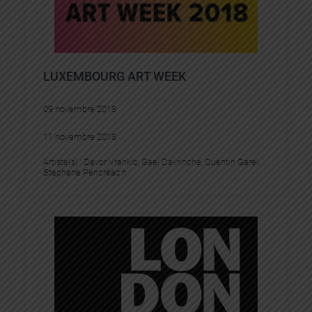
LUXEMBOURG ART WEEK
09 novembre 2018
11 novembre 2018
Artiste(s) :
Davor Vrankic
, 
Gael Davrinche
, 
Quentin Garel
, 
Stephane Pencréac’h