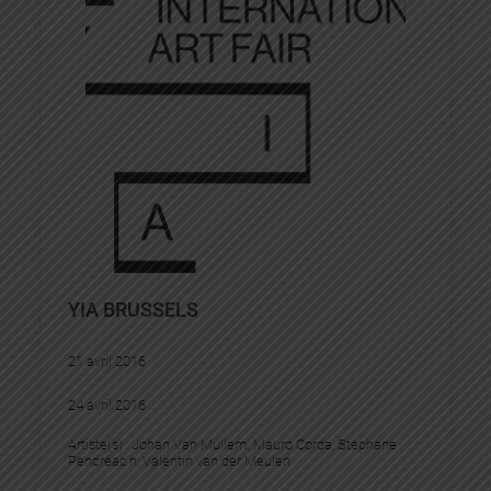
YIA BRUSSELS
21 avril 2016
24 avril 2016
Artiste(s) :
Johan Van Mullem
, 
Mauro Corda
, 
Stephane
Pencréac’h
, 
Valentin van der Meulen