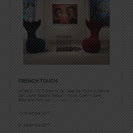
FRENCH TOUCH
Artiste(s) :
C215
, 
Etienne Cail
, 
Gael Davrinche
, 
Hubert le
Gall
, 
Lionel Sabatté
, 
Pascal Vilcollet
, 
Quentin Garel
, 
Stephane Pencréac’h
, 
Vincent Corpet
, 
Vuk Vidor
10 novembre 2017
31 décembre 2017