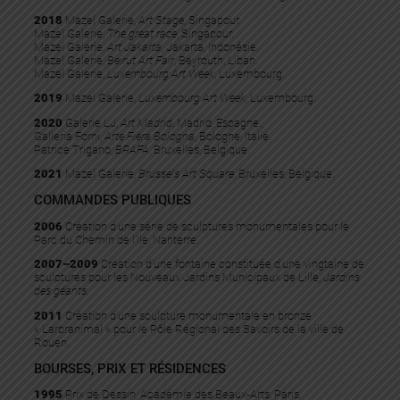
2018
Mazel Galerie,
Art Stage
, Singapour.
Mazel Galerie,
The great race
, Singapour.
Mazel Galerie,
Art Jakarta
, Jakarta, Indonésie.
Mazel Galerie,
Beirut Art Fair
, Beyrouth, Liban.
Mazel Galerie,
Luxembourg Art Week
, Luxembourg.
2019
Mazel Galerie,
Luxembourg Art Week
, Luxembourg.
2020
Galerie LJ,
Art Madrid
, Madrid, Espagne.,
Galleria Forni,
Arte Fiera Bologna
, Bologne, Italie.
Patrice Trigano,
BRAFA
, Bruxelles, Belgique.
2021
Mazel Galerie,
Brussels Art Square
, Bruxelles, Belgique.
COMMANDES PUBLIQUES
2006
Création d’une série de sculptures monumentales pour le
Parc du Chemin de l’Ile, Nanterre.
2007–2009
Création d’une fontaine constituée d’une vingtaine de
sculptures pour les Nouveaux Jardins Municipaux de Lille,
Jardins
des géants.
2011
Création d’une sculpture monumentale en bronze
« L’arbranimal » pour le Pôle Régional des Savoirs de la ville de
Rouen.
BOURSES, PRIX ET RÉSIDENCES
1995
Prix de Dessin, Académie des Beaux-Arts, Paris.