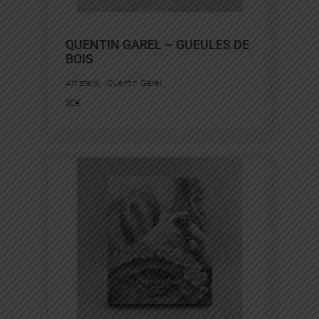
QUENTIN GAREL – GUEULES DE
BOIS
Artiste(s) :
Quentin Garel
30
€