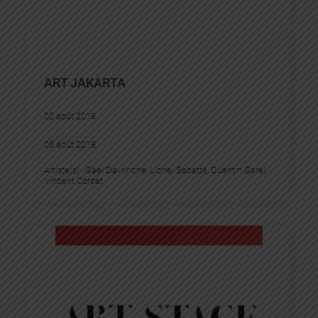
ART JAKARTA
02 août 2018
05 août 2018
Artiste(s) :
Gael Davrinche
, 
Lionel Sabatté
, 
Quentin Garel
, 
Vincent Corpet