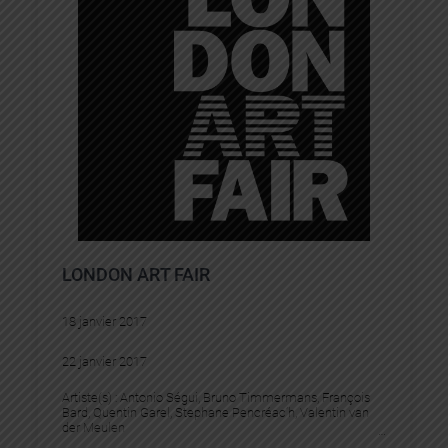
LONDON ART FAIR
18 janvier 2017
22 janvier 2017
Artiste(s) :
Antonio Ségui
, 
Bruno Timmermans
, 
François
Bard
, 
Quentin Garel
, 
Stephane Pencréac’h
, 
Valentin van
der Meulen