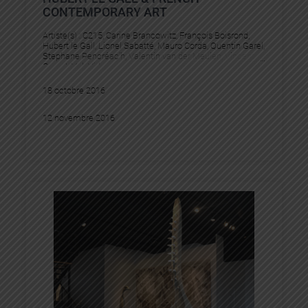
CONTEMPORARY ART
Artiste(s) :
C215
, 
Carine Brancowitz
, 
François Boisrond
, 
Hubert le Gall
, 
Lionel Sabatté
, 
Mauro Corda
, 
Quentin Garel
, 
Stephane Pencréac’h
, 
Valentin van der Meulen
, 
Vincent
Corpet
, 
Vuk Vidor
18 octobre 2016
12 novembre 2016