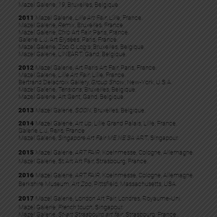
Mazel Galerie,
19
, Bruxelles, Belgique.
2011
Mazel Galerie,
Lille Art Fair
, Lille, France.
Mazel Galerie,
Remix
, Bruxelles, France.
Mazel Galerie, Chic Art Fair, Paris, France.
Galerie L.J, Art Elysées, Paris, France.
Mazel Galerie, Zoo O Logis, Bruxelles, Belgique.
Mazel Galerie, LINEART, Gand, Belgique.
2012
Mazel Galerie, Art Paris Art Fair, Paris, France.
Mazel Galerie,
Lille Art Fair
, Lille, France.
Bertrand Delacroix Gallery,
Group Show
, New-York, U.S.A.
Mazel Galerie,
Tensions
, Bruxelles, Belgique.
Mazel Galerie, Art Gent, Gand, Belgique.
2013
Mazel Galerie,
SOON
, Bruxelles, Belgique.
2014
Mazel Galerie,
Art Up
, Lille Grand Palais, Lille, France.
Galerie L.J, Paris, France
Mazel Galerie,
Singapore Art Fair ME.NE.SA
ART, Singapour.
2015
Mazel Galerie,
ART.FAIR
, Koelnmesse, Cologne, Allemagne.
Mazel Galerie, St.Art Art Fair, Strasbourg, France.
2016
Mazel Galerie,
ART.FAIR
, Koelnmesse, Cologne, Allemagne.
Berkshire Museum,
Art Zoo
, Pittsfield, Massachusetts, USA.
2017
Mazel Galerie, London Art Fair, Londres, Royaume-Uni.
Mazel Galerie,
French touch
, Singapour.
Mazel Galerie,
St-art Strasbourg art fair
, Strasbourg, France.