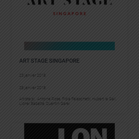
ART STAGE SINGAPORE
25 janvier 2018
28 janvier 2018
Artiste(s) :
Antoine Rose
, 
Fidia Falaschetti
, 
Hubert le Gall
, 
Lionel Sabatté
, 
Quentin Garel