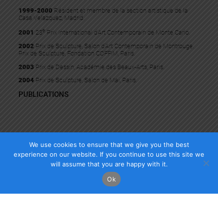
1999-2000
Résident et membre de la section artistique de la
Casa Velazquez, Madrid.
e
2001
23
Prix International d’Art Contemporain de Monte Carlo.
2002
Prix de Sculpture, Salon d’Art Contemporain de Montrouge.
Prix de Sculpture, Fondation COFFIM, Paris.
2003
Prix de Dessin, Académie des Beaux-Arts, Paris.
2004
Prix de Sculpture, Salon de Mai, Paris.
PUBLICATIONS
We use cookies to ensure that we give you the best
experience on our website. If you continue to use this site we
will assume that you are happy with it.
Copyright Mazel Galerie 2025
Ok
Check our photos on Instagram !
Facebook