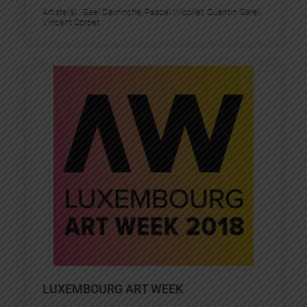
Artiste(s) :
Gael Davrinche
, 
Pascal Vilcollet
, 
Quentin Garel
, 
Vincent Corpet
LUXEMBOURG ART WEEK