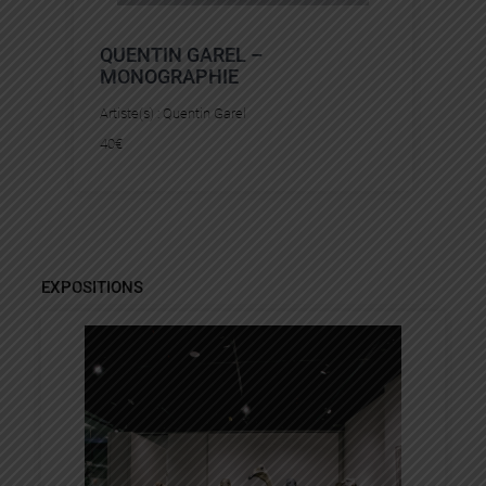
QUENTIN GAREL –
MONOGRAPHIE
Artiste(s) :
Quentin Garel
40
€
EXPOSITIONS