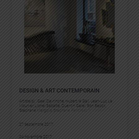
DESIGN & ART CONTEMPORAIN
Artiste(s) :
Gael Davrinche
, 
Hubert le Gall
, 
Jean-Luc Le
Mounier
, 
Lionel Sabatté
, 
Quentin Garel
, 
Son Seock
, 
Stéphane Margolis
, 
Stephane Pencréac’h
, 
Vincent Corpet
27 septembre 2017
04 novembre 2017