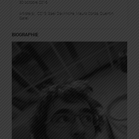
30 octobre 2016
Artiste(s) :
C215
, 
Gael Davrinche
, 
Mauro Corda
, 
Quentin
Garel
BIOGRAPHIE