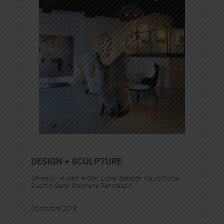
DESIGN + SCULPTURE
Artiste(s) :
Hubert le Gall
, 
Lionel Sabatté
, 
Mauro Corda
, 
Quentin Garel
, 
Stephane Pencréac’h
05 octobre 2018