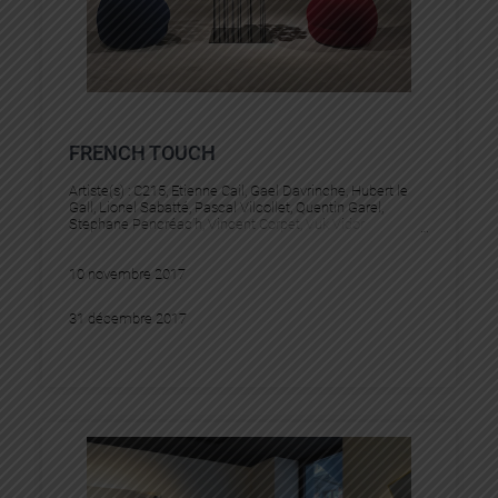
FRENCH TOUCH
Artiste(s) :
C215
, 
Etienne Cail
, 
Gael Davrinche
, 
Hubert le
Gall
, 
Lionel Sabatté
, 
Pascal Vilcollet
, 
Quentin Garel
, 
Stephane Pencréac’h
, 
Vincent Corpet
, 
Vuk Vidor
10 novembre 2017
31 décembre 2017