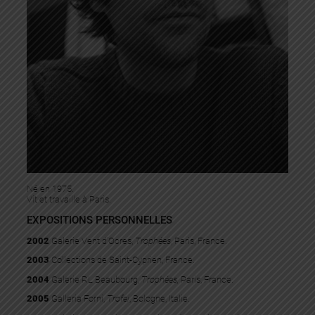
Né en 1975.
Vit et travaille à Paris.
EXPOSITIONS PERSONNELLES
2002
Galerie Vent d’Ocres,
Trophées
, Paris, France.
2003
Collections de Saint-Cyprien, France.
2004
Galerie RL Beaubourg,
Trophées,
Paris, France.
2005
Galleria Forni,
Trofei
, Bologne, Italie.