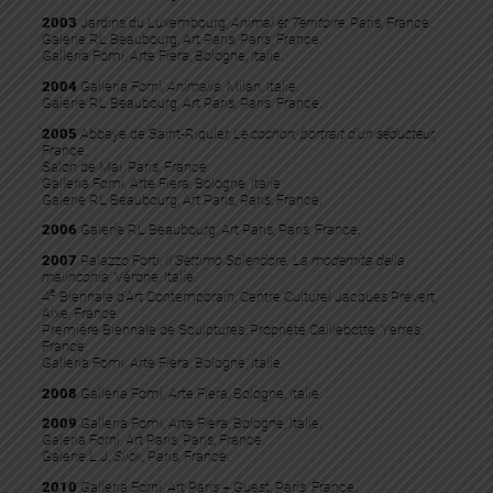
2003
Jardins du Luxembourg,
Animal et Territoire
, Paris, France.
Galerie RL Beaubourg, Art Paris, Paris, France.
Galleria Fomi, Arte Fiera, Bologne, Italie.
2004
Galleria Forni,
Animalia
, Milan, Italie.
Galerie RL Beaubourg, Art Paris, Paris, France.
2005
Abbaye de Saint-Riquier,
Le cochon, portrait d’un séducteur,
France.
Salon de Mai, Paris, France.
Galleria Fomi, Arte Fiera, Bologne, Italie.
Galerie RL Beaubourg, Art Paris, Paris, France.
2006
Galerie RL Beaubourg, Art Paris, Paris, France.
2007
Palazzo Forti,
II Settimo Splendore. La modemita della
malinconia,
Vérone, Italie.
e
4
Biennale d’Art Contemporain, Centre Culturel Jacques Prévert,
Aixe, France.
Première Biennale de Sculptures, Propriété Caillebotte, Yerres,
France.
Galleria Fomi, Arte Fiera, Bologne, Italie.
2008
Galleria Fomi, Arte Fiera, Bologne, Italie.
2009
Galleria Fomi, Arte Fiera, Bologne, Italie.
Galeria Forni, Art Paris, Paris, France.
Galerie L.J,
Slick
, Paris, France.
2010
Galleria Forni, Art Paris + Guest, Paris, France.