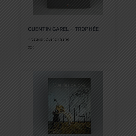
QUENTIN GAREL – TROPHÉE
Artiste(s) :
Quentin Garel
20
€