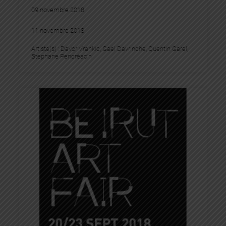
09 novembre 2018
11 novembre 2018
Artiste(s) :
Davor Vrankic
, 
Gael Davrinche
, 
Quentin Garel
, 
Stephane Pencréac’h