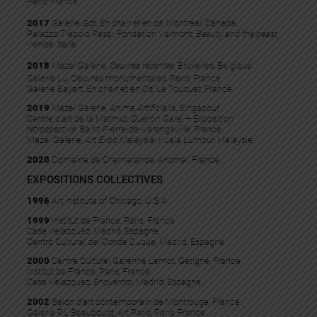
Paris, France.
2017
Galerie Got,
En chair et en os
, Montreal, Canada.
Palazzo Tiepolo Passi, Fondation Valmont,
Beauty and the beast
,
Venise, Italie.
2018
Mazel Galerie,
Oeuvres récentes
, Bruxelles, Belgique.
Galerie LJ, Oeuvres monumentales, Paris, France.
Galerie Bayart, En chair et en Os, Le Touquet, France.
2019
Mazel Galerie,
Anima Artificialis
, Singapour.
Centre d’art de la Matmut,
Quentin Garel – Exposition
rétrospective
, Saint-Pierre-de-Varengeville, France.
Mazel Galerie,
Art Expo Malaysia
, Kuala Lumpur, Malaysie.
2020
Domaine de Chamarande,
Anomal
, France.
EXPOSITIONS COLLECTIVES
1996
Art Institute of Chicago, U.S.A.
1999
Institut de France, Paris, France.
Casa Velazquez, Madrid, Espagne.
Centro Cultural del Conde Duque, Madrid, Espagne.
2000
Centre Culturel Garenne Lemot, Gétigné, France.
Institut de France, Paris, France.
Casa Velazquez,
Encuentro
, Madrid, Espagne.
2002
Salon d’art contemporain de Montrouge, France.
Galerie RL Beaubourg, Art Paris, Paris, France.