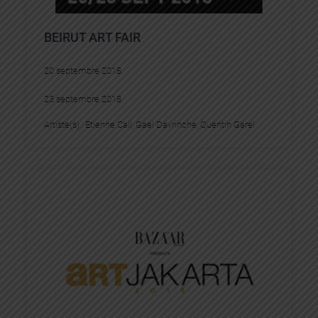
BEIRUT ART FAIR
20 septembre 2018
23 septembre 2018
Artiste(s) :
Etienne Cail
, 
Gael Davrinche
, 
Quentin Garel