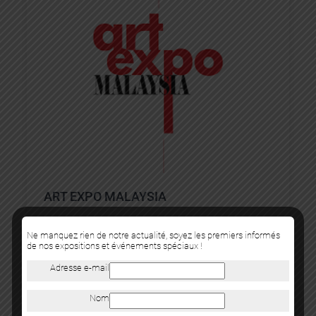
ART EXPO MALAYSIA
11 octobre 2019
Ne manquez rien de notre actualité, soyez les premiers informés
de nos expositions et événements spéciaux !
13 octobre 2019
Adresse e-mail
Artiste(s) :
Quentin Garel
Nom