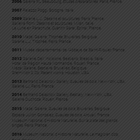
2006
Galerie RL Beaubourg,
Etudes préparatoires,
Paris, France.
2007
Palazzo Poggi, Bologne, Italie.
2009
Galerie L.J.,
Dessins et sculptures,
Paris, France.
Galleria Forni,
Dessins et sculptures,
Milan, Italie.
La Lune en Parachute,
Quentin Garel
, Epinal, France.
2010
Mazel Galerie,
Trophée
, Bruxelles, Belgique.
Galerie L.J, Trophée, Paris, France.
2011
Musée départemental de l’Abbaye de Saint-Riquier, France.
2012
Gallerie Dell’ Incisione, Bestiario, Brescia, Italie.
Hotel de Région Haute Normandie, Rouen, France.
Mazel Galerie,
Bestiaire
, Bruxelles, Belgique.
Gremillion & Co,
Recent works,
Houston, USA.
2013
Bertrand Delacroix Gallery,
Gueules de bois
, New-York, USA.
Galerie LJ, Paris, France.
2014
Bertrand Delacroix Gallery,
Bestiary
, New-York, USA.
Galerie Duchoze, Rouen, France.
2015
Mazel Galerie,
Gueules de bois
, Bruxelles, Belgique.
Espace Julion Gonzalez,
Gueules de bois,
Arcueil, France.
Museum National d’Histoire Naturelle,
Sur la piste des grands
singes,
Paris, France.
2016
Museum National d’Histoire Naturelle,
Le magicien d’os
,