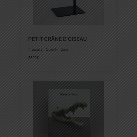
PETIT CRÂNE D’OISEAU
Artiste(s) :
Quentin Garel
3800
€