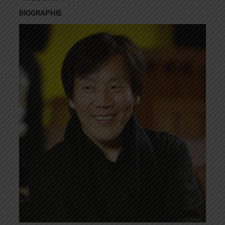
BIOGRAPHIE