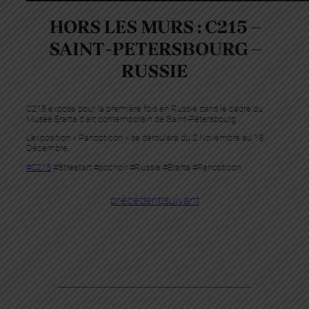
HORS LES MURS : C215 –
SAINT-PETERSBOURG –
RUSSIE
C215 expose pour la première fois en Russie dans le cadre du
Musée Erarta d’art contemporain de Saint-Pétersbourg.
L’exposition « Panopticon » se déroulara du 2 Novembre au 18
Décembre.
#C215
#Streetart #pochoir #Russie #Erarta #Panopticon
précédent
|
suivant