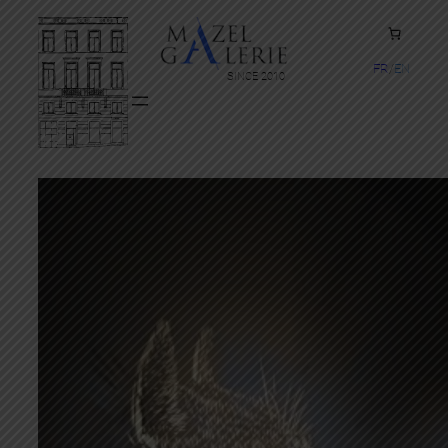
FR
EN
SINCE 2010