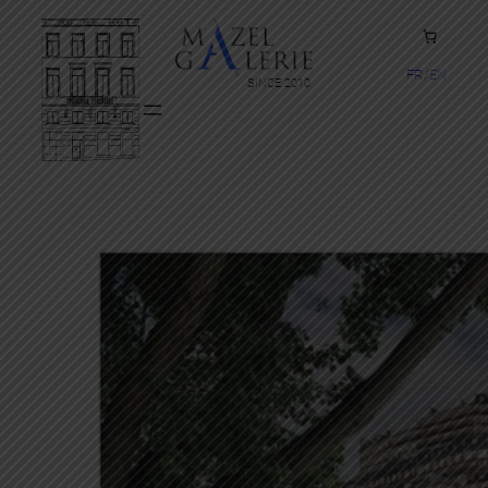
FR
EN
SINCE 2010