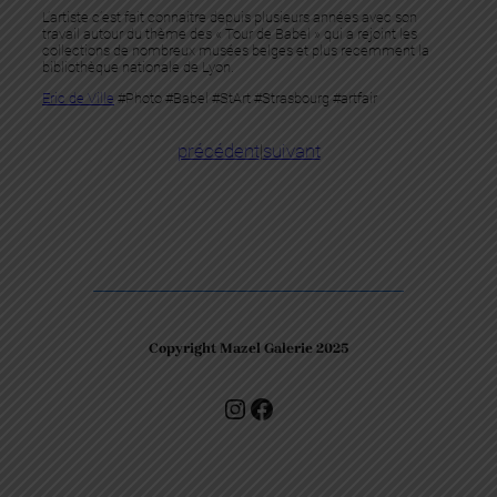
L’artiste c’est fait connaitre depuis plusieurs années avec son
travail autour du thème des « Tour de Babel » qui a rejoint les
collections de nombreux musées belges et plus recemment la
bibliothèque nationale de Lyon.
Eric de Ville
#Photo #Babel #StArt #Strasbourg #artfair
précédent
|
suivant
Copyright Mazel Galerie 2025
Check our photos on Instagram !
Facebook