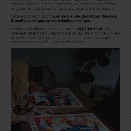
déjà trouvé preneur lors du vernissage de l’exposition, confirmant
l’engouement des collectionneurs pour cette nouvelle création.
Cette édition est disponible
en exclusivité chez Mazel Galerie à
Bruxelles ainsi que sur notre boutique en ligne
.
L’exposition
« Clap »
est visible jusqu’au
18 juillet 2026
à la
galerie et rassemble plusieurs nouvelles œuvres autour de l’univers
du cinéma, des affiches vintage et de la narration visuelle qui
caractérisent aujourd’hui le travail de l’artiste.