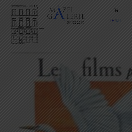
FR
EN
SINCE 2010