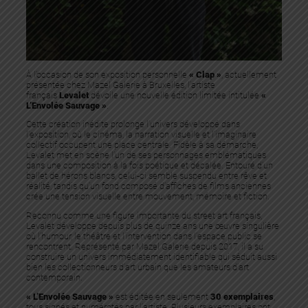
À l’occasion de son exposition personnelle
« Clap »
, actuellement
présentée chez Mazel Galerie à Bruxelles, l’artiste
français
Levalet
dévoile une nouvelle édition limitée intitulée
«
L’Envolée Sauvage »
.
Cette création inédite prolonge l’univers développé dans
l’exposition, où le cinéma, la narration visuelle et l’imaginaire
collectif occupent une place centrale. Fidèle à sa démarche,
Levalet met en scène l’un de ses personnages emblématiques
dans une composition à la fois poétique et décalée. Entouré d’un
ballet de hérons blancs, celui-ci semble suspendu entre rêve et
réalité, tandis qu’un fond composé d’affiches de films anciennes
crée une tension visuelle entre mouvement, mémoire et fiction.
Reconnu comme une figure importante du street art français,
Levalet développe depuis plus de quinze ans une œuvre singulière
où l’humour, le théâtre et l’intervention dans l’espace public se
rencontrent. Représenté par Mazel Galerie depuis 2017, il a su
construire un univers immédiatement identifiable qui séduit aussi
bien les collectionneurs d’art urbain que les amateurs d’art
contemporain.
« L’Envolée Sauvage »
est éditée en seulement
30 exemplaires
,
tous signés et numérotés par l’artiste. Plusieurs exemplaires ont