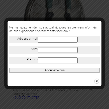
Ne manquez rien de notre actualité, soyez les premiers informés
de nos expositions et événements spéciaux !
Adresse e-mail
Nom
Prénom
Abonnez-vous
Levalet
ASTRO BOY
Acrylique sur bois et boite de film métal, 63,5 x 40 cm, 2026
Category:
Oeuvres
NOUS CONTACTER