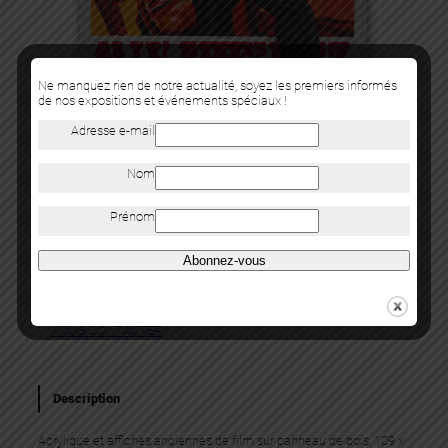
Ne manquez rien de notre actualité, soyez les premiers informés
de nos expositions et événements spéciaux !
Adresse e-mail
Nom
Levalet
Prénom
LA POUDRE D’ESCAMPETTE
Abonnez-vous
Acrylique et affiches anciennes de film sur panneau de bois,
109 x 80 cm, 2026
Category:
Oeuvres
NOUS CONTACTER
Description
Acrylique et affiches anciennes de film sur panneau de bois, 109 x