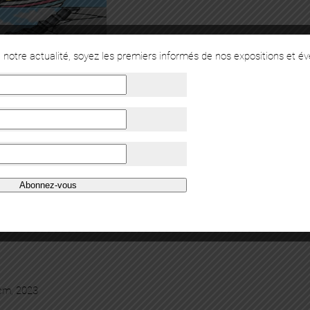
notre actualité, soyez les premiers informés de nos expositions et é
Abonnez-vous
 cm, 2023