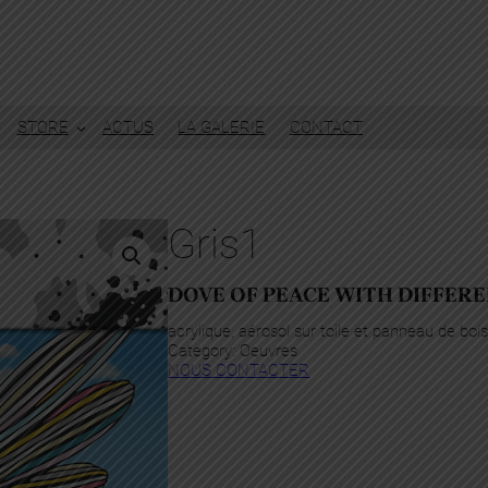
STORE
ACTUS
LA GALERIE
CONTACT
Gris1
DOVE OF PEACE WITH DIFFERE
acrylique, aérosol sur toile et panneau de bo
Category:
Oeuvres
NOUS CONTACTER