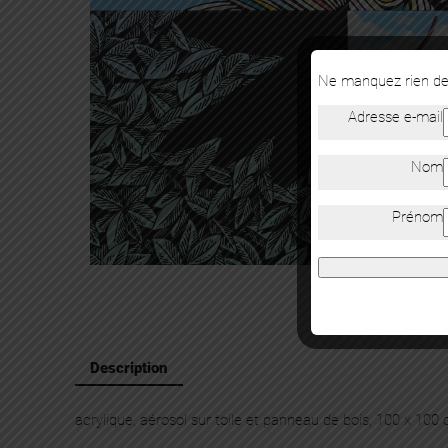
Ne manquez rien de 
Adresse e-mail
Nom
Prénom
Description
acrylique, aérosol sur toile et panneau de bois, 100 x 100