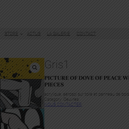
STORE
ACTUS
LA GALERIE
CONTACT
Gris1
PICTURE OF DOVE OF PEACE W
PIECES
acrylique, aérosol sur toile et panneau de bo
Category:
Oeuvres
NOUS CONTACTER