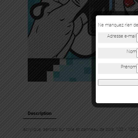
Ne manquez rien de 
Adresse e-mail
Nom
Prénom
Description
acrylique, aérosol sur toile et panneau de bois, 100 x 100