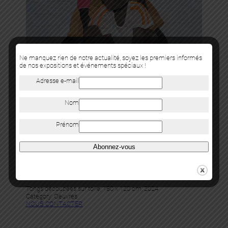
Ne manquez rien de notre actualité, soyez les premiers informés
de nos expositions et événements spéciaux !
Adresse e-mail
Nom
Prénom
Abonnez-vous
Tesprit
FÉFÉ
Tongs découpées sur toile, 180 x 120 cm, 2024
Category:
Oeuvres
NOUS CONTACTER