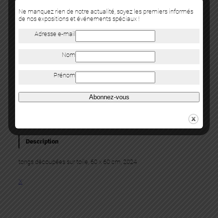
Ne manquez rien de notre actualité, soyez les premiers informés
de nos expositions et événements spéciaux !
Adresse e-mail
Nom
Tesprit
Prénom
LÉBÈNÉ
tongs découpées sur toile, 60 x 60 cm, 2024
Abonnez-vous
Category:
Oeuvres
NOUS CONTACTER
Description
tongs découpées sur toile, 60 x 60 cm, 2024
X