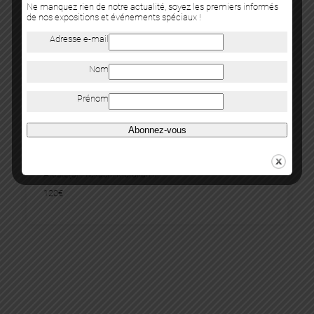
Ne manquez rien de notre actualité, soyez les premiers informés
de nos expositions et événements spéciaux !
Adresse e-mail
Nom
Prénom
Abonnez-vous
CHAMELEON « END OF THE WORLD »
Artiste(s) :
Takashi Murakami
120
€