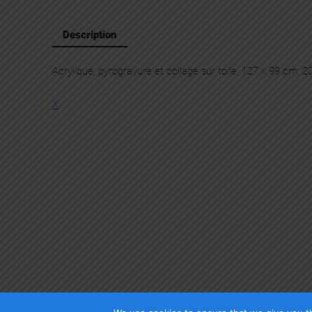
Description
Acrylique, pyrogravure et collage sur toile, 127 x 99 cm, 2
X