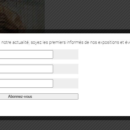
notre actualité, soyez les premiers informés de nos expositions et é
Abonnez-vous