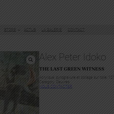
STORE
ACTUS
LA GALERIE
CONTACT
Alex Peter Idoko
THE LAST GREEN WITNESS
Acrylique, pyrogravure et collage sur toile, 1
Category:
Oeuvres
NOUS CONTACTER