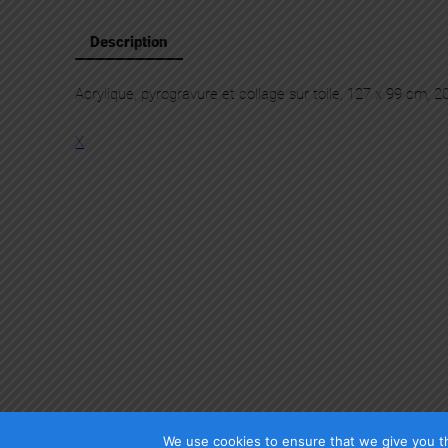
Description
Acrylique, pyrogravure et collage sur toile, 127 x 99 cm, 2
X
We use cookies to ensure that we give you th