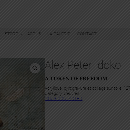
STORE
ACTUS
LA GALERIE
CONTACT
Alex Peter Idoko
A TOKEN OF FREEDOM
Acrylique, pyrogravure et collage sur toile, 1
Category:
Oeuvres
NOUS CONTACTER