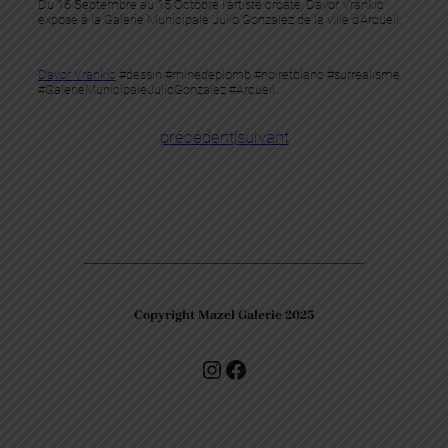
Du 16 Septembre au 15 Octobre l’artiste croate, Davor Vrankic
expose à la Galerie Municipale Julio Gonzalez de la ville d’Arcueil.
Davor Vrankic
#dessin #minedeplomb #noiretblanc #surrealisme
#GalerieMunicipaleJulioGonzalez #Arcueil
précédent
|
suivant
Copyright Mazel Galerie 2025
Check our photos on Instagram !
Facebook