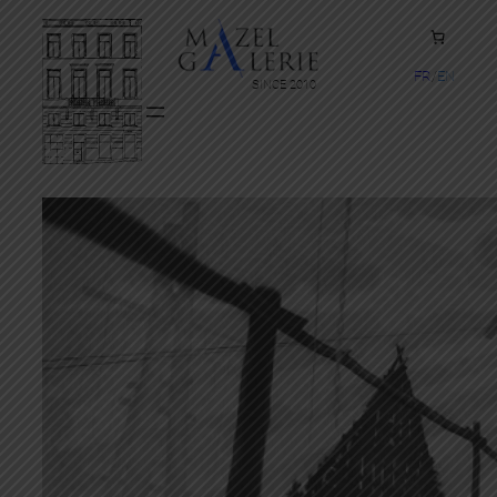
FR
EN
SINCE 2010